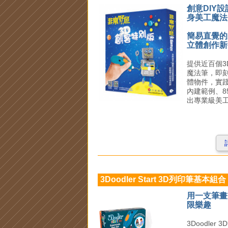
創意DIY
身美工魔法
簡易直覺的
立體創作新
提供近百個3
魔法筆，即刻
體物件，實踐
內建範例、8
出專業級美
3Doodler Start 3D列印筆基本組合
用一支筆畫
限樂趣
3Doodle