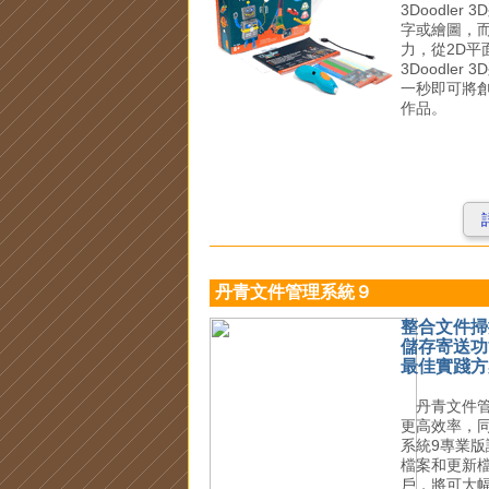
3Doodle
字或繪圖，
力，從2D平
3Doodle
一秒即可將創
作品。
丹青文件管理系統９
整合文件掃
儲存寄送功
最佳實踐方
丹青文件管
更高效率，
系統9專業
檔案和更新
戶，將可大