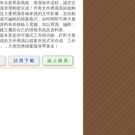
有全新界面風格、簡潔操作流程，讓您文
識管理輕鬆完成！丹青文件辨識系統能夠
且大量辨識各種來源的文件影像，並自動
成可編輯的檔案格式，短時間即可將大量
資料和表格輸入電腦，加以辨識、編輯，
建立屬於自己的情報系統及資料庫。
版本更提供可攜式工作檔功能，針對大量
成的文件辨識以檔案夾形式另存成「工作
」，方便您將檔案隨身帶著走！
訊
試 用 下 載
線 上 購 買