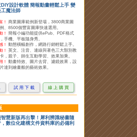
DIY設計軟體 簡報動畫輕鬆上手 變
美工魔法師
商業圖庫範例新登場，3800商業圖
富！
例、8500個豐富圖庫快速選用。
簡報小編功能提供ePub、PDF格式
動！
，手機、平板隨身秀。
動態橫幅創作，網路行銷輕鬆上手。
感！
英文、注音、連線與著色三大類別教
動！
卡，親子、師生互動學習、效果加乘。
動畫特效、圖片去背、濾鏡效果，設
用！
片達到繪畫般的藝術效果。
訊
試 用 下 載
線 上 購 買
版
能智慧新版再出擊！犀利辨識秘書隨
行，數位化建構文件資料庫的必備利
！