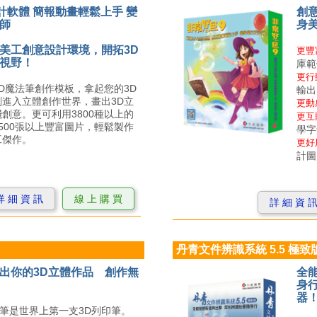
設計軟體 簡報動畫輕鬆上手 變
創意
師
身
美工創意設計環境，開拓3D
更豐
視野！
庫範
更行
D魔法筆創作模板，拿起您的3D
輸出
進入立體創作世界，畫出3D立
更動
創意。更可利用3800種以上的
更互
500張以上豐富圖片，輕鬆製作
學字
工傑作。
更好
計圖
詳 細 資 訊
線 上 購 買
詳 細 資 
丹青文件辨識系統 5.5 極致
出你的3D立體作品 創作無
全
身
器
r 3D筆是世界上第一支3D列印筆。