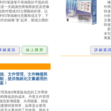
r 3D列印筆讓筆不再侷限於平面的寫
擁
而是一支能讓您將無限創意及想像
件辨
面創作變成3D立體藝術的筆。以
快速
r 3D列印筆描繪任意圖形或文字，下
分析
作的線條“拿”起來，變成立體的
文書
快速
新
未完
專案
詳 細 資 訊
線 上 購 買
詳 細 資 
描、文件管理、文件轉檔與
能，提供無紙化文書處理的
案！
理系統9專業版為您的工作帶來
同時降低您的成本。丹青文件管理
版讓您新增檔案、共用檔案、掃描
檔案變得更簡單，如果是企業用
幅提升企業內部工作效率，簡化大