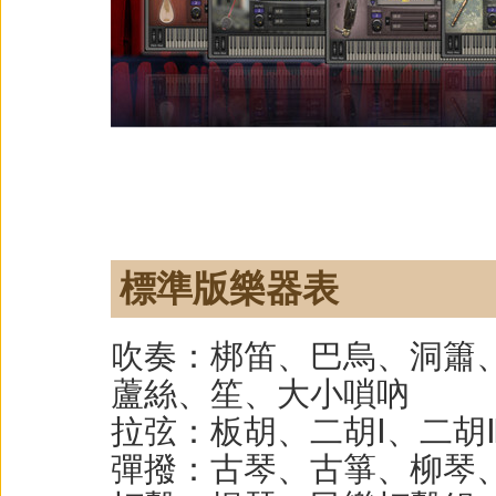
標準版樂器表
吹奏：梆笛、巴烏、洞簫
蘆絲、笙、大小嗩吶
拉弦：板胡、二胡Ⅰ、二胡
彈撥：古琴、古箏、柳琴