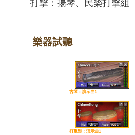
打擊：揚琴、民樂打擊組
樂器試聽
古琴：演示曲1
打擊樂：演示曲1