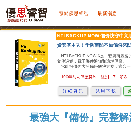
關於優思睿智
最新消息
NTI BACKUP NOW 備份快守中文
資安基本功！千防萬防不如備份來
NTI BACKUP NOW 6是一套擁
文件過濾，電子郵件通知和遠端備份。
它能提供強大的備份解決方案，適合一般
106年共同供應契約 組別：7 項次：84
詳 細 資 訊
試 用 下 載
最強大『備份』完整解